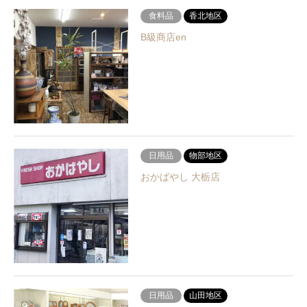
食料品
香北地区
B級商店en
日用品
物部地区
おかばやし 大栃店
日用品
山田地区