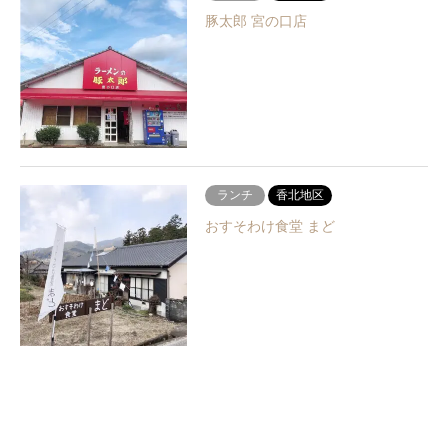
豚太郎 宮の口店
ランチ
香北地区
おすそわけ食堂 まど
飲食店
山田地区
あかいみ