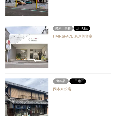
健康・美容
山田地区
HAIR&FACE あさ美容室
食料品
山田地区
岡本米穀店