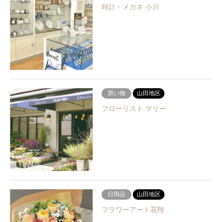
時計・メガネ 小川
買い物
山田地区
フローリスト マリー
日用品
山田地区
フラワーアート花翔