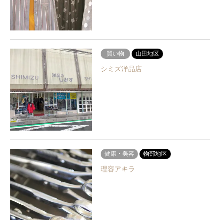
買い物
山田地区
シミズ洋品店
健康・美容
物部地区
理容アキラ