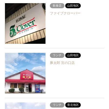
飲食店
山田地区
ファイブクローバー
ランチ
山田地区
豚太郎 宮の口店
ランチ
香北地区