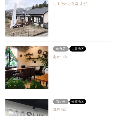
おすそわけ食堂 まど
飲食店
山田地区
あかいみ
買い物
物部地区
真島酒店