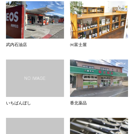
武内石油店
㈲富士屋
いちばんぼし
香北薬品