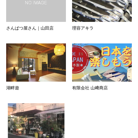
さんぱつ屋さん｜山田店
理容アキラ
湖畔遊
有限会社 山﨑商店