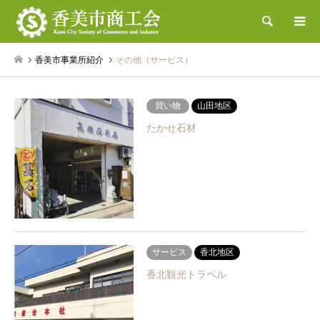
検索
香美市事業所紹介
その他（サービス）
買い物
山田地区
たかせ石材
サービス
香北地区
香北観光トラベル