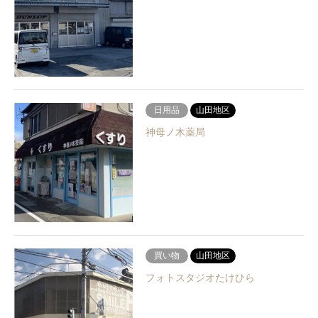
日用品
山田地区
神母ノ木薬局
買い物
山田地区
フォトスタジオたけひら