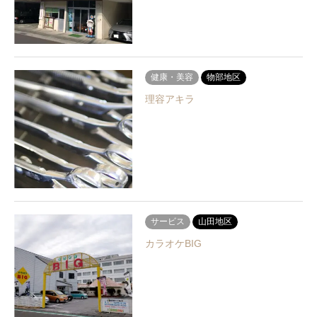
健康・美容
物部地区
理容アキラ
サービス
山田地区
カラオケBIG