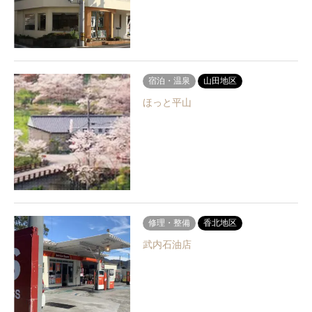
宿泊・温泉
山田地区
ほっと平山
修理・整備
香北地区
武内石油店