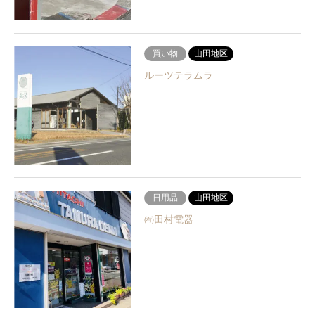
買い物
山田地区
ルーツテラムラ
日用品
山田地区
㈲田村電器