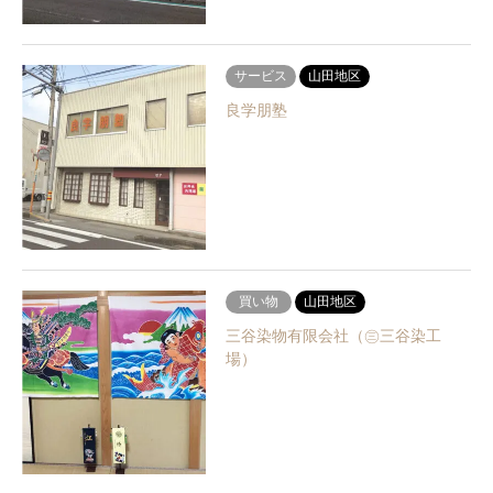
サービス
山田地区
良学朋塾
買い物
山田地区
三谷染物有限会社（㊂三谷染工
場）