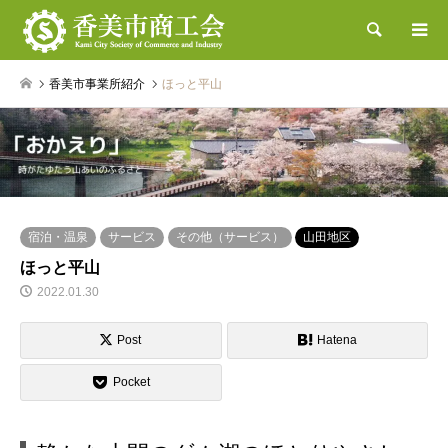
検索
香美市事業所紹介
ほっと平山
宿泊・温泉
サービス
その他（サービス）
山田地区
ほっと平山
2022.01.30
Post
Hatena
Pocket