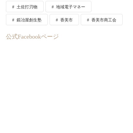
土佐打刃物
地域電子マネー
鍛冶屋創生塾
香美市
香美市商工会
公式Facebookページ