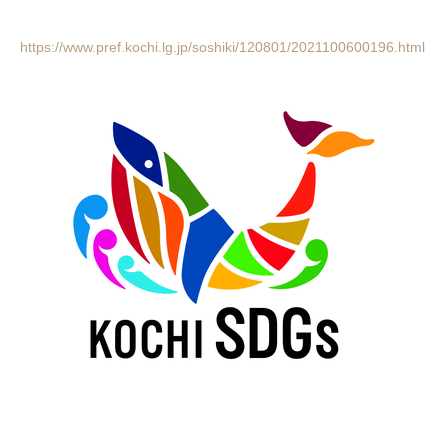
https://www.pref.kochi.lg.jp/soshiki/120801/2021100600196.html