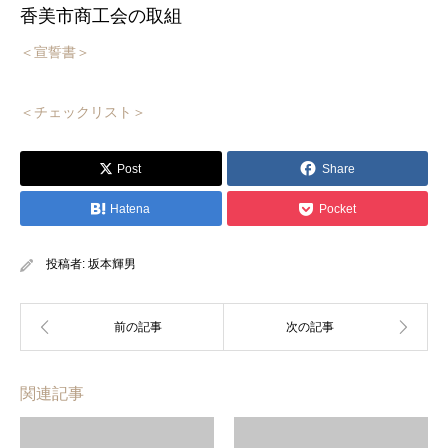
香美市商工会の取組
＜宣誓書＞
＜チェックリスト＞
Post
Share
Hatena
Pocket
投稿者:
坂本輝男
関連記事