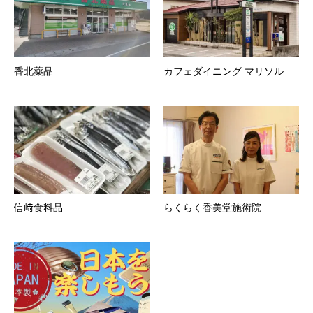
香北薬品
カフェダイニング マリソル
信﨑食料品
らくらく香美堂施術院