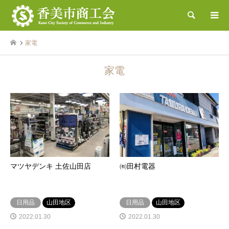
検索
家電
家電
マツヤデンキ 土佐山田店
㈲田村電器
日用品
山田地区
日用品
山田地区
2022.01.30
2022.01.30