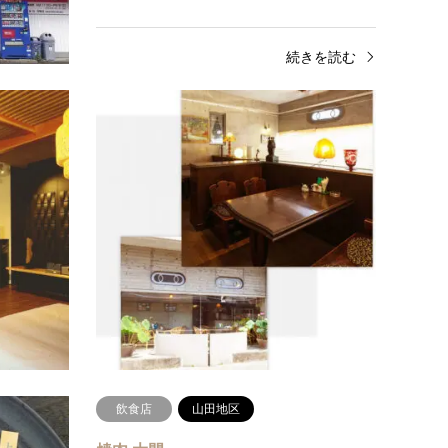
きを読む
続きを読む
ランチ
香北地区
ラン
湖畔遊
ヒース
しぜんと、やすらぐ。〜食物・温泉・音楽〜
美味し
しぜんたいですごすこと。大地が育んだ天然
れ続け
の温泉に包まれ、無添加でしぜんのまま育て
年以上
た野菜や穀物からは身体の資…
セラー
続きを読む
飲食店
山田地区