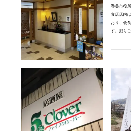
香美市役
食店店内
おり、会
す。掘り
飲食店
ファイブ
駅前にあ
ん土佐山
えしてく
小宴会で