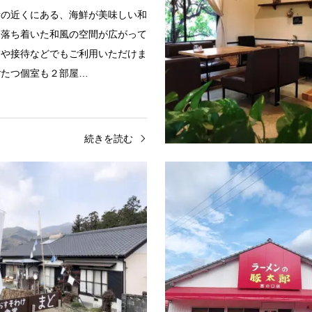
所の近くにある、海鮮が美味しい和
は落ち着いた和風の空間が広がって
食や接待などでもご利用いただけま
ごたつ個室も２部屋…
続きを読む
山田地区
ランチ
香北地区
クローバー
おすそわけ食堂 まど
る居心地のいいオシャレな居酒屋さ
『おすそわけの心』を地域循環さ
田駅前にある気さくな店主がお出迎
辺の農家から規格外や取りすぎた
れる居酒屋さん。半個室もあり、大
すそわけ」してもらい、食品ロス
もご利用いただけま…
らも、地域の拠点となる食堂…