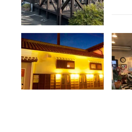
ランチ
美酒百膳
築120年
酔い遊ぶ
お使いい
ったお料