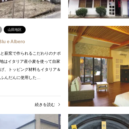
続きを読む
続
山田地区
Blu e Albero
地と薪窯で作られるこだわりのナポ
A生地はイタリア産小麦を使って自家
上げ、トッピング材料もイタリア＆
をふんだんに使用した…
続きを読む
山田地区
飲食店
山田地区