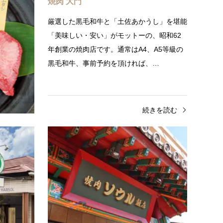
焼肉 大門
時になる
厳選した黒毛和牛と「土佐あかうし」を堪能
なる地元で
「美味しい・安い」がモットーの、昭和62
ーなお肉の
年創業の焼肉店です。通常はA4、A5等級の
黒毛和牛、事前予約を頂ければ、…
きを読む
続きを読む
飲食店
山田地区
飲食
カフェダイニング マリソル
焼肉
土佐山田駅近くのおしゃれな老舗カフェダイ
地元民
ニング土佐山田駅から歩いてすぐにある、落
焼肉屋
ち着いた雰囲気のおしゃれなカフェダイニン
される
グ。内装もリニューアルし、…
車場は