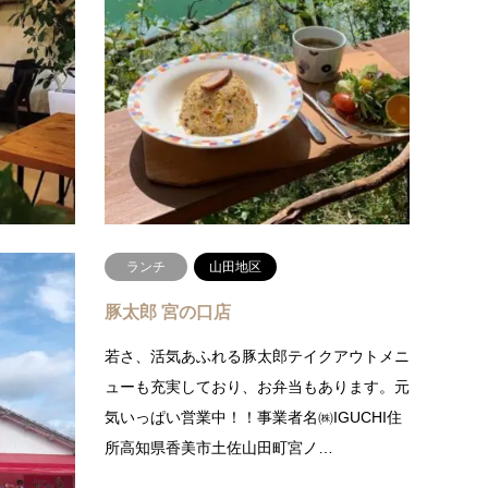
素敵な店内で、美味しい料理が食べられるキ
湖を眺
ッチン＆カフェ外観の見た目は老舗喫茶です
部川の
が、店内に入ってみるとそこにはおしゃれで
から始
落ち着く空間が広がっていま…
ふれる
続きを読む
ランチ
山田地区
豚太郎 宮の口店
せる食堂周
若さ、活気あふれる豚太郎テイクアウトメニ
野菜を「お
ューも充実しており、お弁当もあります。元
を防ぎなが
気いっぱい営業中！！事業者名㈱IGUCHI住
所高知県香美市土佐山田町宮ノ…