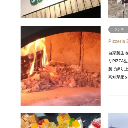
ランチ
Pizzeria 
自家製生
リPIZZ
製で練り
高知県産
ランチ