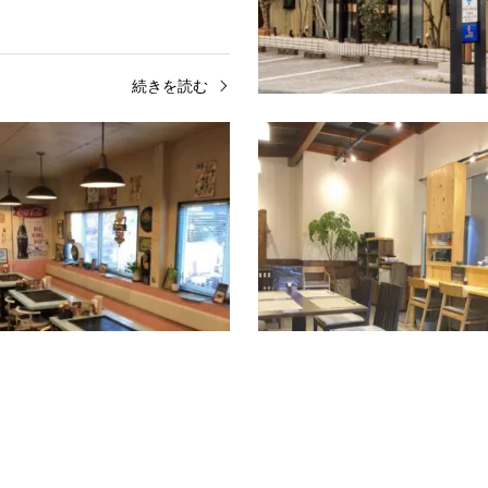
続きを読む
山田地区
飲食店
山田地区
 文蔵
ヘイ ポーラ
の酒蔵で、蔵人の息吹を感じながら
アメリカンスタイルの絶品お好み
高知の美味しいもので宴会・接待に
土佐山田町にあるお好み焼き屋で
ただけます。厳選した旬菜旬魚を使
店内は50年代のアメリカンスタ
理を、もてなす心、感…
ャレな雰囲気。創業20年以上の
続きを読む
続