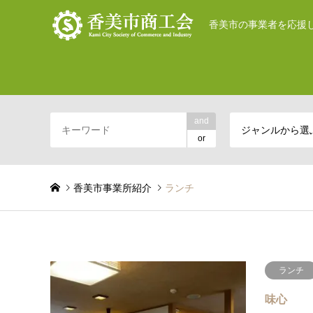
香美市の事業者を応援
and
ジャンルから選
or
香美市事業所紹介
ランチ
ランチ
味心