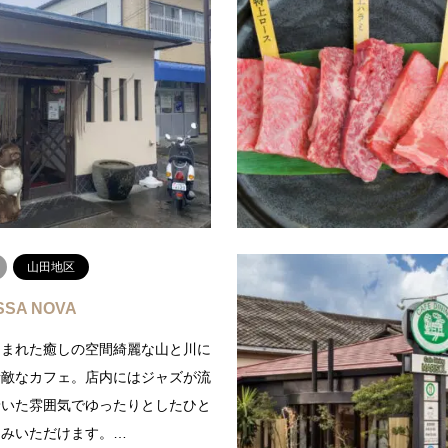
アラクーン
麺房 久五
人気スイーツカフェ地元の香美市の
本格こだわりうどん「久五」お昼
ちろん、高知産の桃、シャインマス
と、すぐにお客さんでいっぱいに
イチゴなどの食材を使ったスイーツ
大人気のうどん屋さん。ジューシ
のカフェ。中でも人…
上からぶっかけのお出汁をかけ…
続きを読む
続
山田地区
SSA NOVA
囲まれた癒しの空間綺麗な山と川に
素敵なカフェ。店内にはジャズが流
着いた雰囲気でゆったりとしたひと
しみいただけます。…