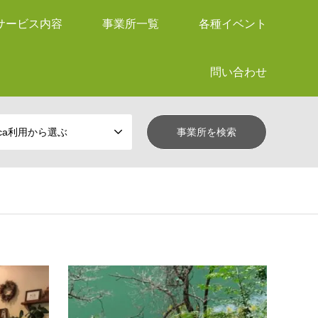
サービス内容
事業所一覧
各種イベント
問い合わせ
ica利用から選ぶ
飲食店
山田地区
飲食
あかいみ
Cafe 