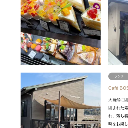
プルメリ
香美市の
果物はも
カットや
が大人気
ランチ
Café BO
大自然に
囲まれた
れ、落ち
時をお楽