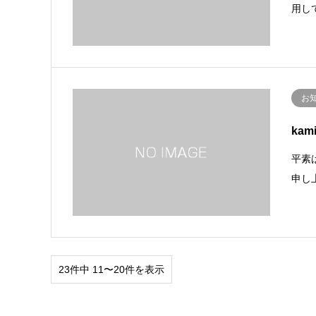
用し
お
ka
平素
申し上
23件中 11〜20件を表示