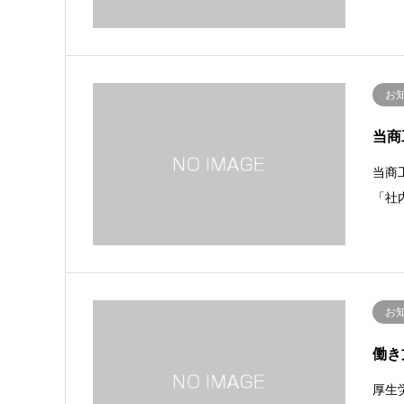
お
当商
当商
「社
お
働き
厚生