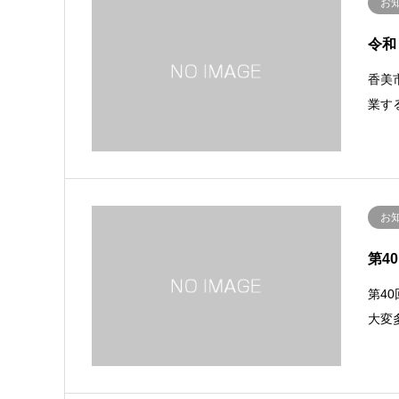
お
令和
香美
業す
お
第4
第4
大変