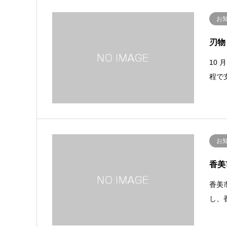
お
刃物
10 
程で
お
香美
香美
し、