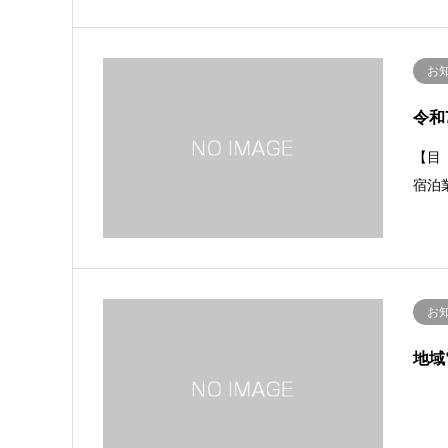
お
令和
【目
宿泊
お
地域