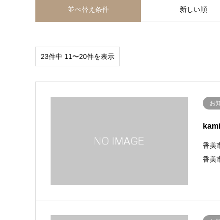
並べ替え条件
新しい順
23件中 11〜20件を表示
お
ka
香美
香美