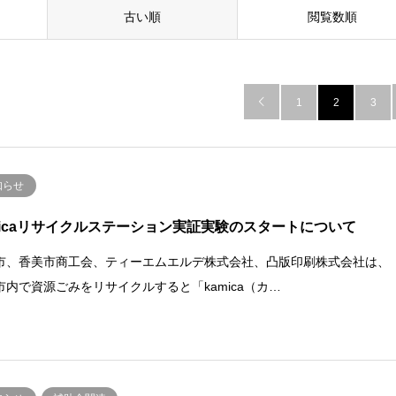
古い順
閲覧数順

1
2
3
知らせ
micaリサイクルステーション実証実験のスタートについて
市、香美市商工会、ティーエムエルデ株式会社、凸版印刷株式会社は、
市内で資源ごみをリサイクルすると「kamica（カ…